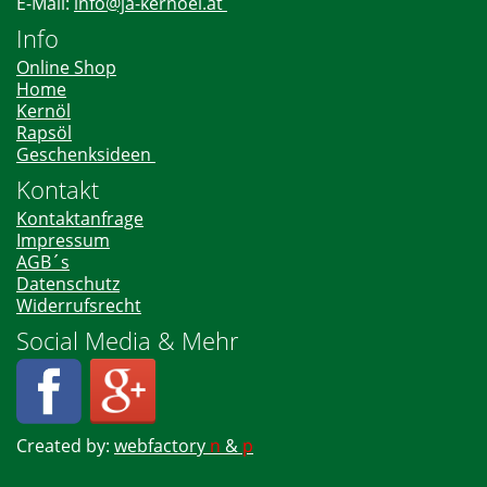
E-Mail:
info@ja-kernoel.at
Info
Online Shop
Home
Kernöl
Rapsöl
Geschenksideen
Kontakt
Kontaktanfrage
Impressum
AGB´s
Datenschutz
Widerrufsrecht
Social Media & Mehr
Created by:
webfactory
n
&
p