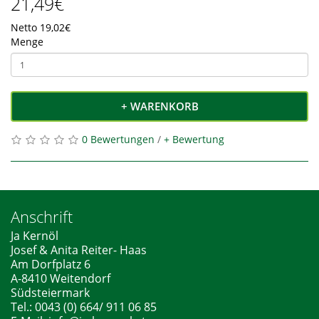
21,49€
Netto 19,02€
Menge
+ WARENKORB
0 Bewertungen
/
+ Bewertung
Anschrift
Ja Kernöl
Josef & Anita Reiter- Haas
Am Dorfplatz 6
A-8410 Weitendorf
Südsteiermark
Tel.: 0043 (0) 664/ 911 06 85