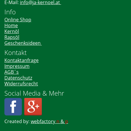
E-Mail:
info@ja-kernoel.at
Info
Online Shop
Home
Kernöl
Rapsöl
Geschenksideen
Kontakt
Kontaktanfrage
Impressum
AGB´s
Datenschutz
Widerrufsrecht
Social Media & Mehr
Created by:
webfactory
n
&
p