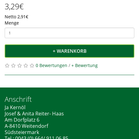
3,29€
Netto 2,91€
Menge
+ WARENKORB
0 Bewertungen
/
+ Bewertung
Anschrift
Ja Kernöl
Josef & Anita Reiter- Haas
Am Dorfplatz 6
A-8410 Weitendorf
Südsteiermark
Tel.: 0043 (0) 664/ 911 06 85