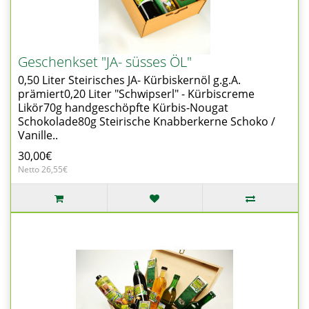
Geschenkset "JA- süsses ÖL"
0,50 Liter Steirisches JA- Kürbiskernöl g.g.A.
prämiert0,20 Liter "Schwipserl" - Kürbiscreme
Likör70g handgeschöpfte Kürbis-Nougat
Schokolade80g Steirische Knabberkerne Schoko /
Vanille..
30,00€
Netto 26,55€