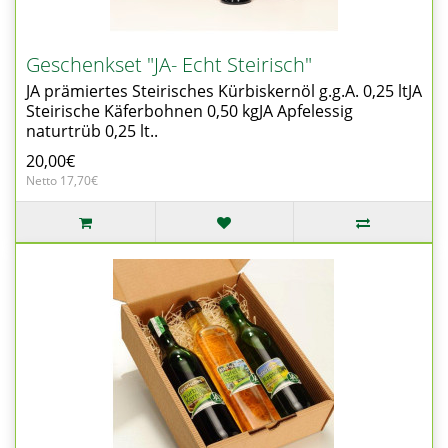
Geschenkset "JA- Echt Steirisch"
JA prämiertes Steirisches Kürbiskernöl g.g.A. 0,25 ltJA
Steirische Käferbohnen 0,50 kgJA Apfelessig
naturtrüb 0,25 lt..
20,00€
Netto 17,70€