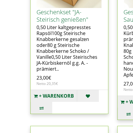
Geschenkset "JA-
Ges
Steirisch genießen"
Sau
0,50 Liter kaltgepresstes
0,50
Rapsöl100g Steirische
Kürb
Knabberkerne gesalzen
präm
oder80 g Steirische
Kna
Knabberkerne Schoko /
80g 
Vanille0,50 Liter Steirisches
Scho
JA-Kürbiskernöl g.g. A. -
hand
prämiert..
Noug
Apfe
23,00€
27,
Netto 20,35€
Netto
+ WARENKORB
+ 