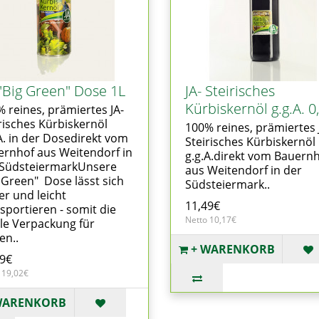
 "Big Green" Dose 1L
JA- Steirisches
Kürbiskernöl g.g.A. 0
 reines, prämiertes JA-
risches Kürbiskernöl
100% reines, prämiertes 
A. in der Dosedirekt vom
Steirisches Kürbiskernöl
rnhof aus Weitendorf in
g.g.A.direkt vom Bauern
 SüdsteiermarkUnsere
aus Weitendorf in der
 Green" Dose lässt sich
Südsteiermark..
er und leicht
11,49€
sportieren - somit die
Netto 10,17€
le Verpackung für
en..
+ WARENKORB
49€
 19,02€
WARENKORB