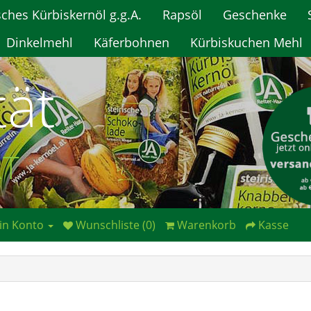
sches Kürbiskernöl g.g.A.
Rapsöl
Geschenke
Dinkelmehl
Käferbohnen
Kürbiskuchen Mehl
tät
RT
in Konto
Wunschliste (0)
Warenkorb
Kasse