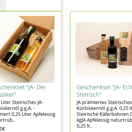
chenkset "JA- Der
Geschenkset "JA- Ech
ssiker"
Steirisch"
 Liter Steirisches JA-
JA prämiertes Steirisches
iskernöl g.g.A. -
Kürbiskernöl g.g.A. 0,25 l
iert 0,25 Liter Apfelessig
Steirische Käferbohnen 
rtrüb..
kgJA Apfelessig naturtrü
0,25 lt..
50€