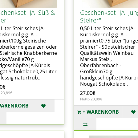
chenkset "JA- Süß &
Geschenkset "JA- Jun
er"
Steirer"
 Liter Steirisches JA-
0,50 Liter Steirisches JA-
iskernöl g.g. A. -
Kürbiskernöl g.g. A. -
iert100g Steirische
prämiert0,75 Liter "Junge
bberkerne gesalzen oder
Steirer" - Südsteirischer
Steirische Knabberkerne
Qualitätswein Weinbau
ko/Vanille70 g
Markus Stelzl,
geschöpfte JA-Kürbis
Oberfahrenbach -
at Schokolade0,25 Liter
Großklein70 g
lessig naturtrüb..
handgeschöpfte JA-Kürbi
Nougat Schokolade..
00€
27,00€
 23,89€
Netto 23,89€
WARENKORB
+ WARENKORB