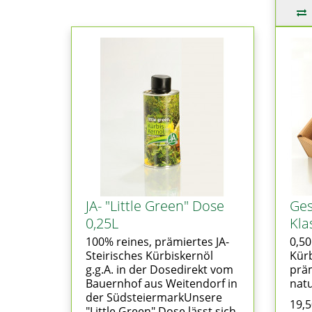
JA- "Little Green" Dose
Ges
0,25L
Kla
100% reines, prämiertes JA-
0,50
Steirisches Kürbiskernöl
Kürb
g.g.A. in der Dosedirekt vom
präm
Bauernhof aus Weitendorf in
natu
der SüdsteiermarkUnsere
19,
"Little Green" Dose lässt sich