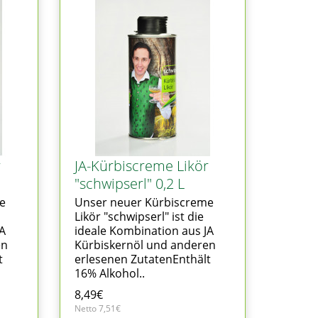
r
JA-Kürbiscreme Likör
"schwipserl" 0,2 L
e
Unser neuer Kürbiscreme
Likör "schwipserl" ist die
JA
ideale Kombination aus JA
en
Kürbiskernöl und anderen
t
erlesenen ZutatenEnthält
16% Alkohol..
8,49€
Netto 7,51€