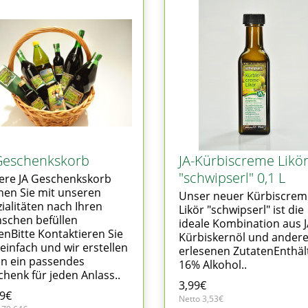
Geschenkskorb
JA-Kürbiscreme Likö
"schwipserl" 0,1 L
ere JA Geschenkskorb
nen Sie mit unseren
Unser neuer Kürbiscrem
ialitäten nach Ihren
Likör "schwipserl" ist die
schen befüllen
ideale Kombination aus 
enBitte Kontaktieren Sie
Kürbiskernöl und ander
einfach und wir erstellen
erlesenen ZutatenEnthäl
en ein passendes
16% Alkohol..
henk für jeden Anlass..
3,99€
99€
Netto 3,53€