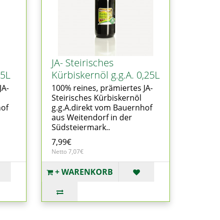
JA- Steirisches
,5L
Kürbiskernöl g.g.A. 0,25L
JA-
100% reines, prämiertes JA-
Steirisches Kürbiskernöl
hof
g.g.A.direkt vom Bauernhof
aus Weitendorf in der
Südsteiermark..
7,99€
Netto 7,07€
+ WARENKORB