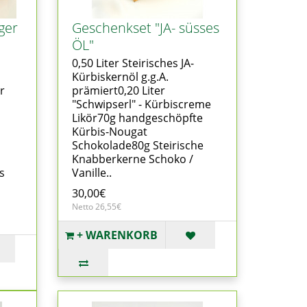
ger
Geschenkset "JA- süsses
ÖL"
0,50 Liter Steirisches JA-
Kürbiskernöl g.g.A.
r
prämiert0,20 Liter
"Schwipserl" - Kürbiscreme
Likör70g handgeschöpfte
Kürbis-Nougat
Schokolade80g Steirische
Knabberkerne Schoko /
s
Vanille..
30,00€
Netto 26,55€
+ WARENKORB