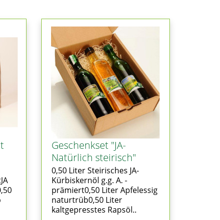
t
Geschenkset "JA-
Natürlich steirisch"
0,50 Liter Steirisches JA-
tJA
Kürbiskernöl g.g. A. -
0,50
prämiert0,50 Liter Apfelessig
b
naturtrüb0,50 Liter
kaltgepresstes Rapsöl..