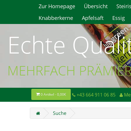
Zur Homepage
Übersicht
Steiri
Knabberkerne
Apfelsaft
Essig
Echte Quali
MEHRFACH PRÄMIE
+43 664 911 06 85
Me
0 Artikel - 0,00€
Suche