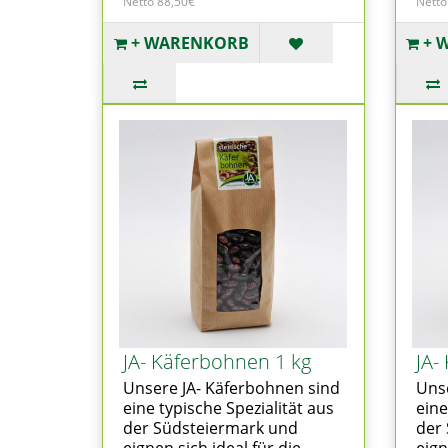
Netto 88,50€
Netto
+ WARENKORB
+ 
JA- Käferbohnen 1 kg
JA-
Unsere JA- Käferbohnen sind
Unse
eine typische Spezialität aus
eine
der Südsteiermark und
der
eignen sich ideal für die
eign