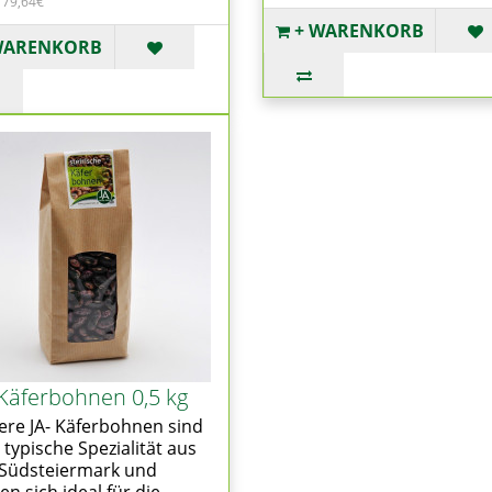
 79,64€
+ WARENKORB
WARENKORB
 Käferbohnen 0,5 kg
re JA- Käferbohnen sind
 typische Spezialität aus
 Südsteiermark und
en sich ideal für die