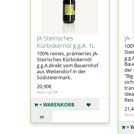
JA-Steirisches
JA-
Kürbiskernöl g.g.A. 1L
100%
Stei
100% reines, prämiertes JA-
g.g.
Steirisches Kürbiskernöl
Baue
g.g.A.direkt vom Bauernhof
der
aus Weitendorf in der
"Big
Südsteiermark..
sich
20,90€
tran
Netto 18,50€
idea
Reis
+ WARENKORB
21,
Netto
+ 