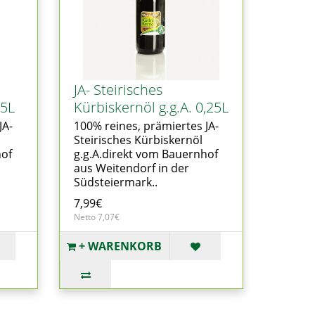
JA- Steirisches
,5L
Kürbiskernöl g.g.A. 0,25L
JA-
100% reines, prämiertes JA-
Steirisches Kürbiskernöl
hof
g.g.A.direkt vom Bauernhof
aus Weitendorf in der
Südsteiermark..
7,99€
Netto 7,07€
+ WARENKORB