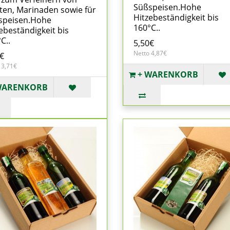
Süßspeisen.Hohe
ten, Marinaden sowie für
Hitzebeständigkeit bis
speisen.Hohe
160°C..
ebeständigkeit bis
C..
5,50€
Netto 4,87€
€
 3,71€
+ WARENKORB
WARENKORB