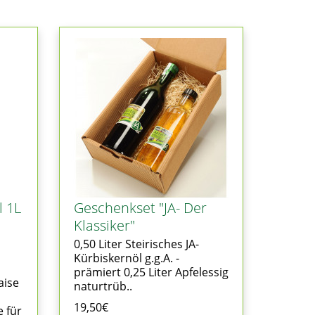
l 1L
Geschenkset "JA- Der
Klassiker"
0,50 Liter Steirisches JA-
Kürbiskernöl g.g.A. -
prämiert 0,25 Liter Apfelessig
aise
naturtrüb..
19,50€
 für