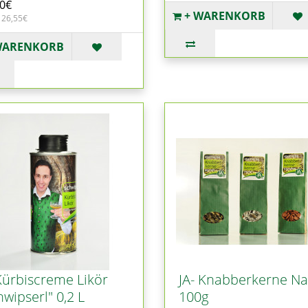
00€
+ WARENKORB
 26,55€
WARENKORB
Kürbiscreme Likör
JA- Knabberkerne Na
hwipserl" 0,2 L
100g