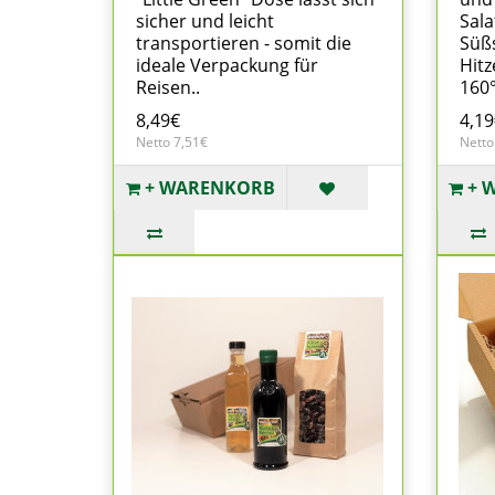
sicher und leicht
Sala
transportieren - somit die
Süß
ideale Verpackung für
Hitz
Reisen..
160°
8,49€
4,19
Netto 7,51€
Netto
+ WARENKORB
+ 