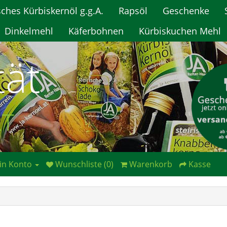
sches Kürbiskernöl g.g.A.
Rapsöl
Geschenke
Dinkelmehl
Käferbohnen
Kürbiskuchen Mehl
tät
RT
in Konto
Wunschliste (0)
Warenkorb
Kasse