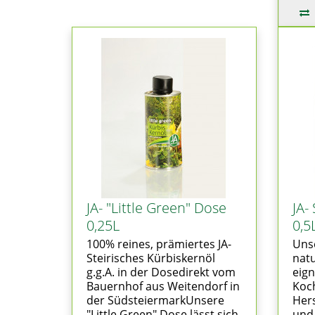
JA- "Little Green" Dose
JA-
0,25L
0,5
100% reines, prämiertes JA-
Unse
Steirisches Kürbiskernöl
nat
g.g.A. in der Dosedirekt vom
eign
Bauernhof aus Weitendorf in
Koch
der SüdsteiermarkUnsere
Her
"Little Green" Dose lässt sich
und