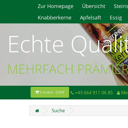
Zur Homepage
Übersicht
Steiri
Knabberkerne
Apfelsaft
Essig
Echte Quali
MEHRFACH PRÄMIE
+43 664 911 06 85
Me
0 Artikel - 0,00€
Suche