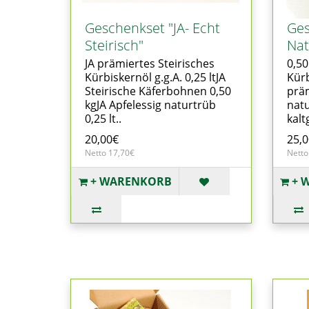
Geschenkset "JA- Echt
Ges
Steirisch"
Nat
JA prämiertes Steirisches
0,50
Kürbiskernöl g.g.A. 0,25 ltJA
Kürb
Steirische Käferbohnen 0,50
präm
kgJA Apfelessig naturtrüb
natu
0,25 lt..
kalt
20,00€
25,
Netto 17,70€
Netto
+ WARENKORB
+ 