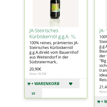
JA-Steirisches
JA-
Kürbiskernöl g.g.A. 1L
100%
Stei
100% reines, prämiertes JA-
g.g.
Steirisches Kürbiskernöl
Baue
g.g.A.direkt vom Bauernhof
der
aus Weitendorf in der
"Big
Südsteiermark..
sich
20,90€
tran
Netto 18,50€
idea
Reis
+ WARENKORB
21,
Netto
+ 