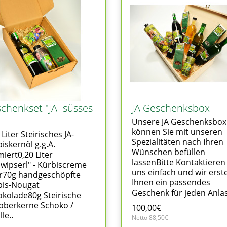
chenkset "JA- süsses
JA Geschenksbox
Unsere JA Geschenksbox
können Sie mit unseren
 Liter Steirisches JA-
Spezialitäten nach Ihren
iskernöl g.g.A.
Wünschen befüllen
iert0,20 Liter
lassenBitte Kontaktieren
wipserl" - Kürbiscreme
uns einfach und wir erste
ör70g handgeschöpfte
Ihnen ein passendes
bis-Nougat
Geschenk für jeden Anlas
kolade80g Steirische
bberkerne Schoko /
100,00€
le..
Netto 88,50€