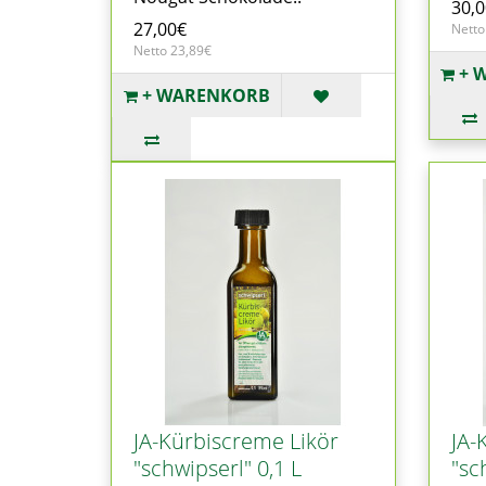
30,
27,00€
Netto
Netto 23,89€
+ 
+ WARENKORB
JA-Kürbiscreme Likör
JA-
"schwipserl" 0,1 L
"sc