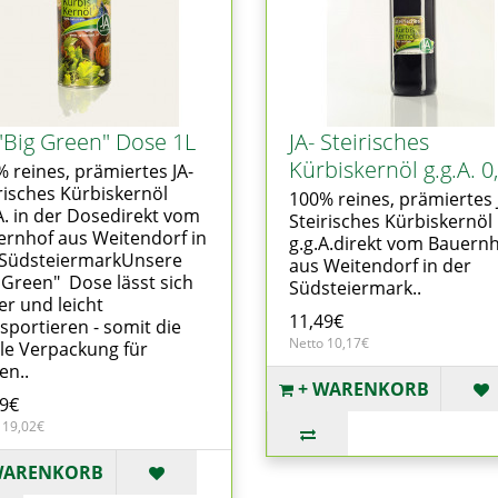
 "Big Green" Dose 1L
JA- Steirisches
Kürbiskernöl g.g.A. 0
 reines, prämiertes JA-
risches Kürbiskernöl
100% reines, prämiertes 
A. in der Dosedirekt vom
Steirisches Kürbiskernöl
rnhof aus Weitendorf in
g.g.A.direkt vom Bauern
 SüdsteiermarkUnsere
aus Weitendorf in der
 Green" Dose lässt sich
Südsteiermark..
er und leicht
11,49€
sportieren - somit die
Netto 10,17€
le Verpackung für
en..
+ WARENKORB
49€
 19,02€
WARENKORB