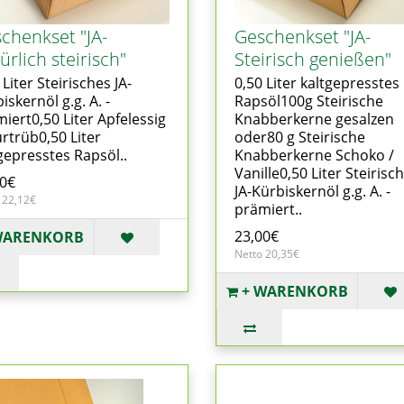
chenkset "JA-
Geschenkset "JA-
ürlich steirisch"
Steirisch genießen"
 Liter Steirisches JA-
0,50 Liter kaltgepresstes
iskernöl g.g. A. -
Rapsöl100g Steirische
iert0,50 Liter Apfelessig
Knabberkerne gesalzen
rtrüb0,50 Liter
oder80 g Steirische
gepresstes Rapsöl..
Knabberkerne Schoko /
Vanille0,50 Liter Steirisc
00€
JA-Kürbiskernöl g.g. A. -
 22,12€
prämiert..
23,00€
WARENKORB
Netto 20,35€
+ WARENKORB