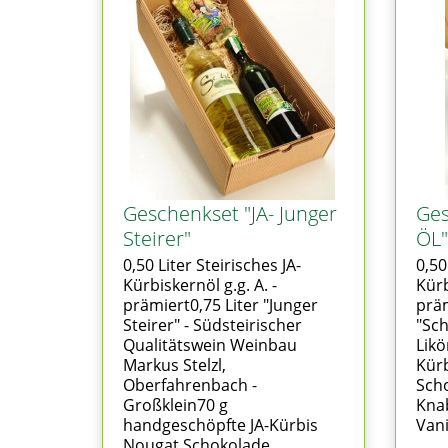
Geschenkset "JA- Junger
Ges
Steirer"
ÖL"
0,50 Liter Steirisches JA-
0,50
Kürbiskernöl g.g. A. -
Kürb
prämiert0,75 Liter "Junger
präm
Steirer" - Südsteirischer
"Sch
Qualitätswein Weinbau
Lik
Markus Stelzl,
Kür
Oberfahrenbach -
Scho
Großklein70 g
Kna
handgeschöpfte JA-Kürbis
Vanil
Nougat Schokolade..